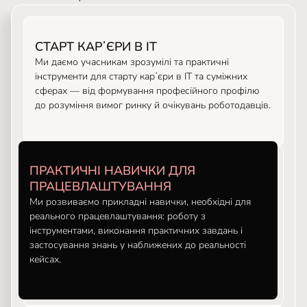
СТАРТ КАРʼЄРИ В ІТ
Ми даємо учасникам зрозумілі та практичні
інструменти для старту карʼєри в ІТ та суміжних
сферах — від формування професійного профілю
до розуміння вимог ринку й очікувань роботодавців.
ПРАКТИЧНІ НАВИЧКИ ДЛЯ
ПРАЦЕВЛАШТУВАННЯ
Ми розвиваємо прикладні навички, необхідні для
реального працевлаштування: роботу з
інструментами, виконання практичних завдань і
застосування знань у наближених до реальності
кейсах.