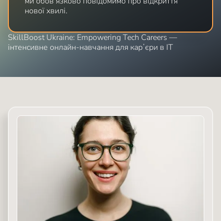
ми обов’язково повідомимо про відкриття
нової хвилі.
SkillBoost Ukraine: Empowering Tech Careers —
інтенсивне онлайн-навчання для карʼєри в ІТ