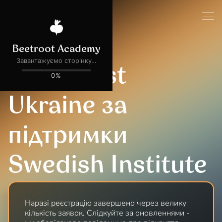
АКТИВНИЙ
SkillBoost
Ukraine за
підтримки
Swedish Institute
Наразі реєстрацію завершено через велику
кількість заявок. Слідкуйте за оновленнями -