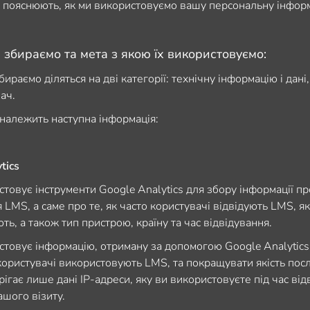
 пояснюють, як ми використовуємо вашу персональну інфор
и збираємо та мета з якою їх використовуємо:
бираємо діляться на дві категорії: технічну інформацію і дані,
ач.
 належить наступна інформація:
tics
товує інструменти Google Analytics для збору інформації пр
LMS, а саме про те, як часто користувачі відвідують LMS, як
ть, а також тип пристрою, країну та час відвідування.
товує інформацію, отриману за допомогою Google Analytics
 користувачі використовують LMS, та покращувати якість посл
рігає лише дані IP-адреси, яку ви використовуєте під час ві
ашого візиту.