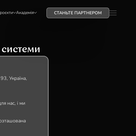
проєкти
Академія
СТАНЬТЕ ПАРТНЕРОМ
 системи
93, Україна,
я нас, і ми
розташована