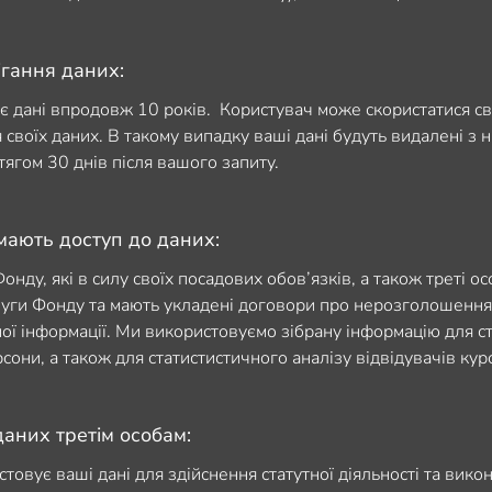
ігання даних:
є дані впродовж 10 років. Користувач може скористатися с
 своїх даних. В такому випадку ваші дані будуть видалені з 
тягом 30 днів після вашого запиту.
мають доступ до даних:
нду, які в силу своїх посадових обов’язків, а також треті о
уги Фонду та мають укладені договори про нерозголошення
ої інформації. Ми використовуємо зібрану інформацію для с
сони, а також для статистистичного аналізу відвідувачів курс
аних третім особам:
товує ваші дані для здійснення статутної діяльності та вик