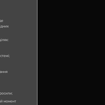
де
ідних
ілях:
стемі;
мання
росили;
ий момент