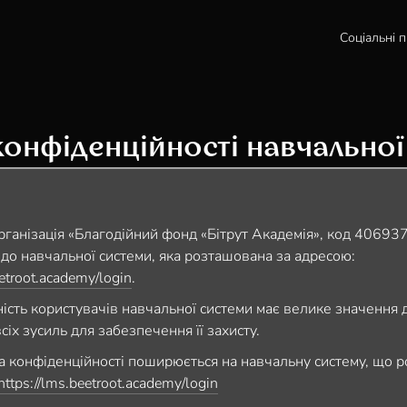
Соціальні 
конфіденційності навчальної
рганізація «Благодійний фонд «Бітрут Академія», код 406937
 до навчальної системи, яка розташована за адресою:
eetroot.academy/login
.
ість користувачів навчальної системи має велике значення дл
іх зусиль для забезпечення її захисту.
а конфіденційності поширюється на навчальну систему, що 
https://lms.beetroot.academy/login