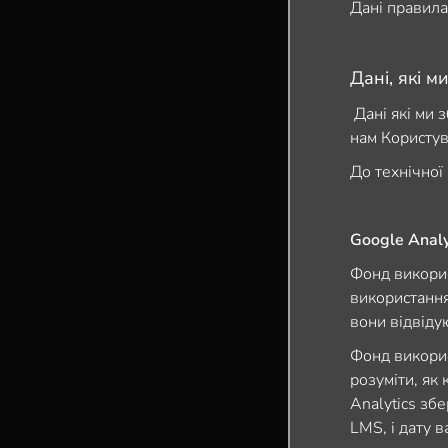
Дані правила
Дані, які м
Дані які ми з
нам Користув
До технічної
Google Analy
Фонд викорис
використання 
вони відвідую
Фонд викорис
розуміти, як
Analytics збе
LMS, і дату в