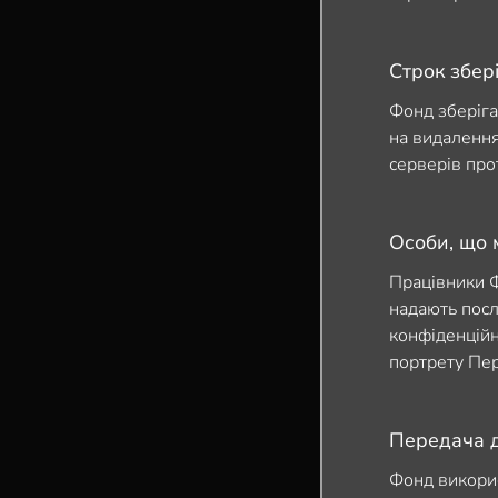
Строк збер
Фонд зберіга
на видалення
серверів про
Особи, що 
Працівники Фо
надають посл
конфіденційн
портрету Пер
Передача д
Фонд викорис