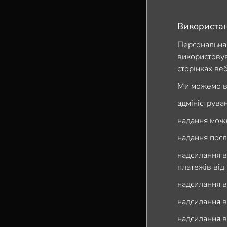
Використан
Персональна 
використовув
сторінках веб
Ми можемо ви
адмініструва
надання можл
надання посл
надсилання в
платежів від 
надсилання в
надсилання в
надсилання в