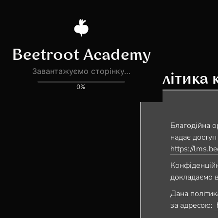
Політика 
Благодійна о
надає доступ
https://lms.b
Конфіденційн
докладаємо вс
Дана політик
за адресою: