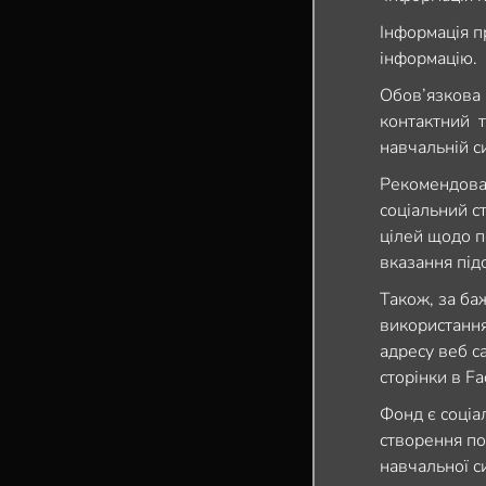
Інформація п
інформацію.
Обов’язкова 
контактний т
навчальній си
Рекомендова
соціальний с
цілей щодо 
вказання під
Також, за ба
використання
адресу веб с
сторінки в Fa
Фонд є соціа
створення по
навчальної с