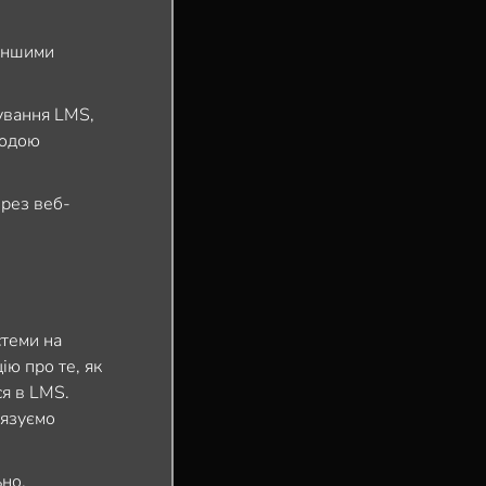
 іншими
дування LMS,
годою
ерез веб-
стеми на
ю про те, як
ся в LMS.
’язуємо
ьно.