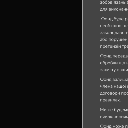
зобов’язань 
для виконанн
Фонд буде ро
необхідно: д
законодавств
або порушенн
претензій тр
Фонд передає
обробки від 
захисту ваши
Фонд залишає
члена нашої г
договори про
правилах.
Ми не будемо
виключенням 
Фонд може п