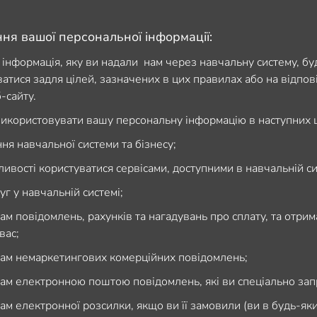
ня вашої персональної інформації:
інформація, яку ви надали нам через навчальну систему, бу
атися задля цілей, зазначених в цих правилах або на відпов
-сайту.
користовувати вашу персональну інформацію в наступних ц
ння навчальної системи та бізнесу;
ивості користуватися сервісами, доступними в навчальній си
уг у навчальній системі;
ам повідомлень, рахунків та нагадувань про сплату, та отри
вас;
ам немаркетингових комерційних повідомлень;
ам електронною поштою повідомлень, які ви спеціально зап
ам електронної розсилки, якщо ви її замовили (ви в будь-як