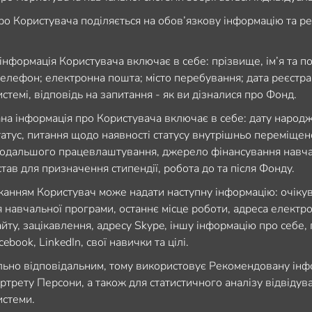
ро Користувача поділяється на обов’язкову інформацію та 
інформація Користувача включає в себе
: прізвище, ім’я та п
елефон; електронна пошта; місто перебування; дата реєстрац
стемі, відповідь на запитання - як ви дізналися про Фонд.
на інформація
про Користувача включає в себе: дату народже
татус, питання щодо наявності статусу внутрішньо переміщен
подальшого працевлаштування, джерело фінансування навча
став для призначення стипендії, робота до та після Фонду.
жанням Користувач може надати наступну інформацію: очікув
 навчальної програми, останнє місце роботи, адреса електр
айту, зацікавлення, адресу Skype, іншу інформацію про себе,
cebook, LinkedIn, свої навички та цілі.
льно відповідальним, тому використовує Рекомендовану інф
ртрету Персони, а також для статистичного аналізу відвідув
истеми.