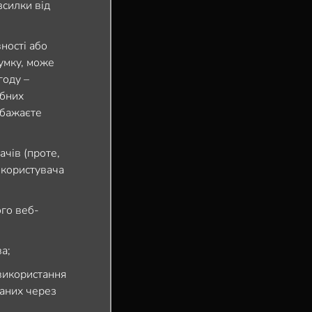
зсилки від
ності або
думку, може
году –
ібних
 бажаєте
ачів (проте,
 користувача
ого веб-
а;
 використання
ланих через