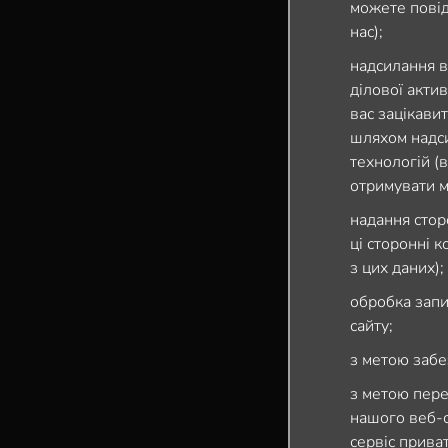
можете повід
нас);
надсилання в
ділової актив
вас зацікави
шляхом надси
технологій (
отримувати м
надання стор
ці сторонні 
з цих даних);
обробка запит
сайту;
з метою забе
з метою пере
нашого веб-с
сервіс прива