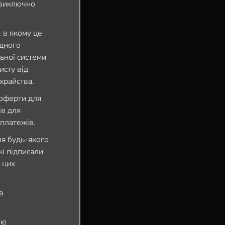
 виключно
 в якому це
ідного
ьної системи
исту від
храйства.
 оферти для
ів для
 платежів.
я будь-якого
кі підписали
 цих
а
ою