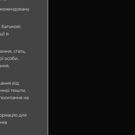
рекомендовану
о батькові;
ії в
ння, стать,
ої особи,
ння,
ання від
онної пошти,
 посилання на
ормацію для
ачів