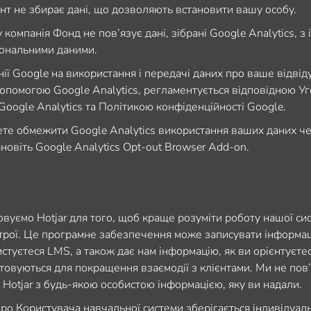
нт не збирає дані, що дозволяють встановити вашу особу.
 компанія Фонд не пов’язує дані, зібрані Google Analytics, з
ональними даними.
ії Google на використання і передачі даних про ваше відві
допомогою Google Analytics, регламентується відповідною У
Google Analytics та Політикою конфіденційності Google.
те обмежити Google Analytics використання ваших даних ч
ановіть Google Analytics Opt-out Browser Add-on.
вуємо Hotjar для того, щоб краще розуміти роботу нашої си
рої. Це програмне забезпечення може записувати інформаці
истуєтеся LMS, а також дає нам інформацію, як ви орієнтуєте
товуються для покращення взаємодії з клієнтами. Ми не пов
 Hotjar з будь-якою особистою інформацією, яку ви надали.
ро Користувача навчальної системи зберігається індивідуал