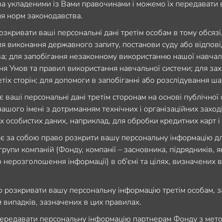
за укладеними із Вами правочинами і можемо їх передавати
я норм законодавства.
зкривати ваші персональні дані третім особам в тому обсязі,
ля виконання державного запиту, постанови суду або відпов
а; для запобігання незаконному використанню нашої навчал
я Умов та правил використання навчальної системи; для зах
етіх сторін; для допомоги в запобіганні або розслідування ша
 ваші персональні дані третім сторонам на основі публічної
нашого імені з дотриманням технічних і організаційних заход
х особистих даних, наприклад, для обробки кредитних карт і
 за собою право розкрити вашу персональну інформацію дл
рупи компаній (Фонду, компанії – засновника, підрядників, я
 нерозголошення інформації) в об’ємі та цілях, визначених в
 розкривати вашу персональну інформацію третім особам, з
випадків, зазначених в цих правилах.
ередавати персональну інформацію партнерам Фонду з мет