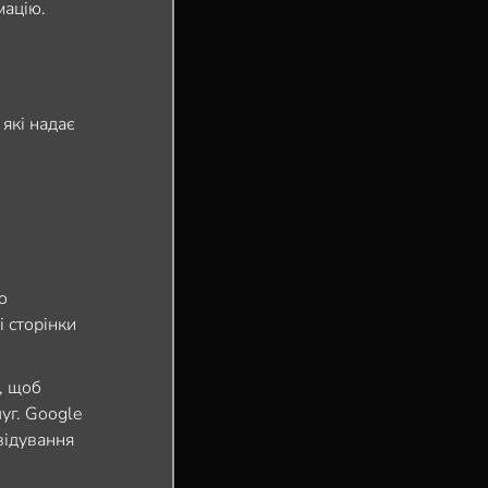
мацію.
 які надає
о
і сторінки
, щоб
уг. Google
двідування