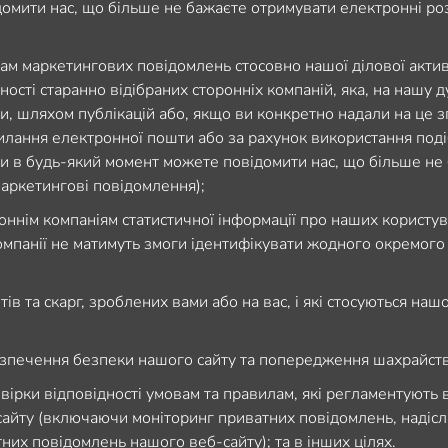
омити нас, що більше не бажаєте отримувати електронні ро
ам маркетингових повідомлень стосовно нашої ділової актив
ності старанно відібраних сторонніх компаній, яка, на нашу 
ти, шляхом публікацій або, якщо ви конкретно надали на це з
лання електронної пошти або за рахунок використання под
ви в будь-який момент можете повідомити нас, що більше не
аркетингові повідомлення);
оннім компаніям статистичної інформації про наших користув
компанії не матимуть змоги ідентифікувати жодного окремого
ів та скарг, зроблених вами або на вас, і які стосуються наш
зпечення безпеки нашого сайту та попередження шахрайств
вірки відповідності умовам та правилам, які регламентують
айту (включаючи моніторинг приватних повідомлень, надіс
тних повідомлень нашого веб-сайту); та в інших цілях.