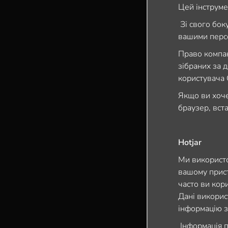
Цей інструме
Зі свого боку
вашими перс
Право компан
зібраних за 
користувача 
Якщо ви хоче
браузер, вст
Hotjar
Ми використо
вашому прист
часто ви кор
Дані викорис
інформацію з
Інформація п