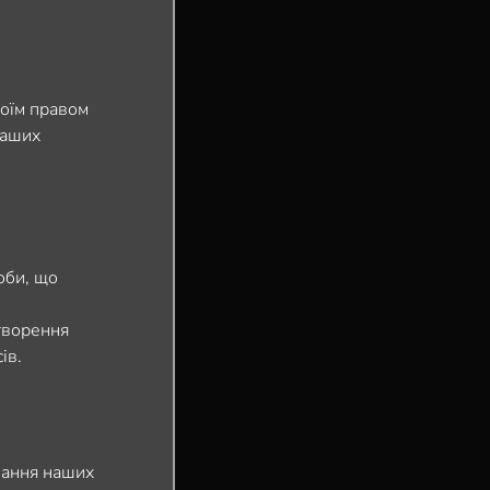
воїм правом
наших
соби, що
творення
ів.
онання наших