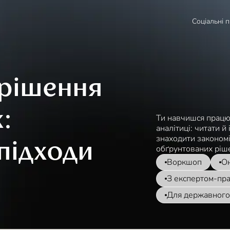
Соціальні 
 рішення
:
Ти навчишся працюв
аналітиці: читати й
знаходити закономі
 підходи
обґрунтованих ріше
Воркшоп
О
З експертом-пр
Для державного