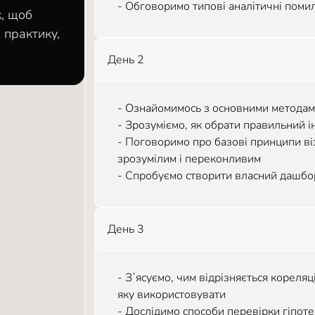
- Обговоримо типові аналітичні помилк
к, щоб
 практику,
День 2
- Ознайомимось з основними методам
- Зрозуміємо, як обрати правильний ін
- Поговоримо про базові принципи віз
зрозумілим і переконливим
- Спробуємо створити власний дашбор
День 3
- Зʼясуємо, чим відрізняється кореляц
яку використовувати
- Дослідимо способи перевірки гіпот