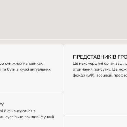
ПРЕДСТАВНИКІВ ГР
або суміжних напрямках, і
Це некомерційні організації, 
 та бути в курсі актуальних
отримання прибутку. Це можут
фонди (БФ), асоціації, профес
РУ
ві й фінансуються з
ь суспільно важливі функції