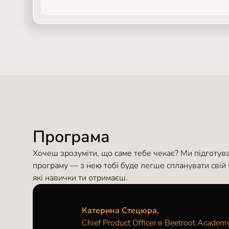
Програма
Хочеш зрозуміти, що саме тебе чекає? Ми підготув
програму — з нею тобі буде легше спланувати свій ч
які навички ти отримаєш.
Катерина Стецюра,
Chief Product Officer в Beetroot Academ