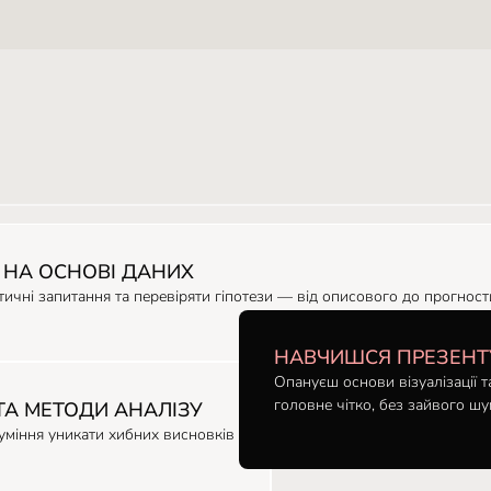
НА ОСНОВІ ДАНИХ
тичні запитання та перевіряти гіпотези — від описового до прогност
НАВЧИШСЯ ПРЕЗЕНТ
Опануєш основи візуалізації 
головне чітко, без зайвого шу
ТА МЕТОДИ АНАЛІЗУ
 уміння уникати хибних висновків