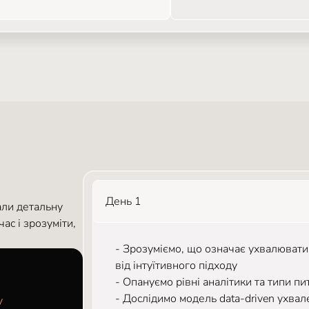
День 1
али детальну
ас і зрозуміти,
- Зрозуміємо, що означає ухвалювати 
від інтуїтивного підходу
- Опануємо рівні аналітики та типи п
- Дослідимо модель data-driven ухвал
y