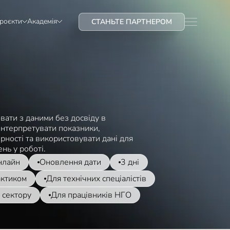
проєкти
Академія
СТАНЬТЕ ПАРТНЕРОМ
ати з даними без досвіду в
 інтерпретувати показники,
рності та використовувати дані для
нь у роботі.
нлайн
Оновлення дати
3 дні
актиком
Для технічних спеціалістів
 сектору
Для працівників НГО