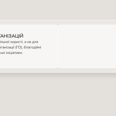
АНІЗАЦІЙ
льної користі, а не для
нізації (ГО), благодійні
кі ініціативи.