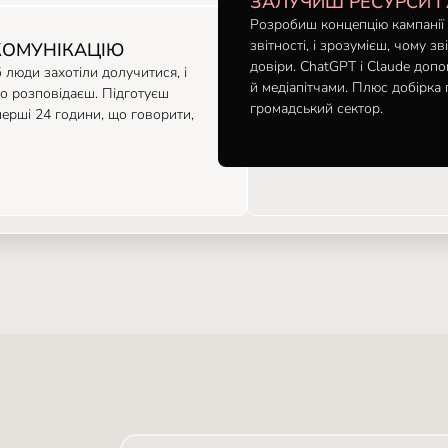
ЗАЛУЧИШ РЕСУРСИ І
Розробиш концепцію кампанії 
звітності, і зрозумієш, чому з
 КОМУНІКАЦІЮ
довіри. ChatGPT і Claude доп
б люди захотіли долучитися, і
й медіапітчами. Плюс добірка 
го розповідаєш. Підготуєш
громадський сектор.
ерші 24 години, що говорити,