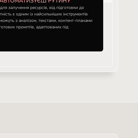
 АВТОМАТИЗУЄШ РУТИНУ
для залучення ресурсів, від підготовки до
вітність є одним із найсильніших інструментів
оможуть з аналізом, текстами, контент-планами
готових промптів, адаптованих під