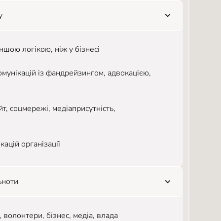
у
ншою логікою, ніж у бізнесі
комунікацій із фандрейзингом, адвокацією,
йт, соцмережі, медіаприсутність,
кацій організації
ьноти
 волонтери, бізнес, медіа, влада