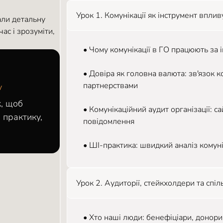
Урок 1. Комунікації як інструмент вплив
али детальну
ас і зрозуміти,
• Чому комунікації в ГО працюють за і
• Довіра як головна валюта: зв'язок 
партнерствами
y
к, щоб
• Комунікаційний аудит організації: са
 практику,
повідомлення
• ШІ-практика: швидкий аналіз комуні
Урок 2. Аудиторії, стейкхолдери та спіл
• Хто наші люди: бенефіціари, донори,