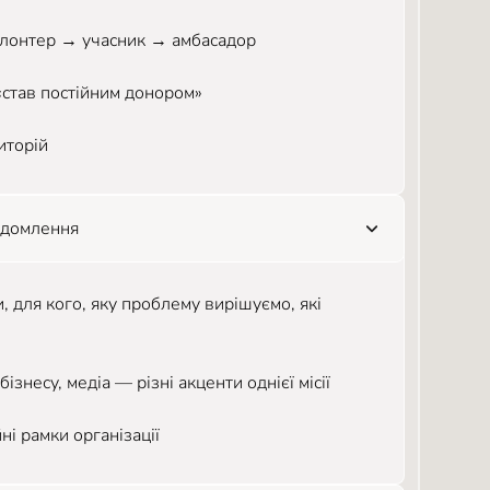
волонтер → учасник → амбасадор
 «став постійним донором»
иторій
відомлення
 для кого, яку проблему вирішуємо, які
знесу, медіа — різні акценти однієї місії
ні рамки організації