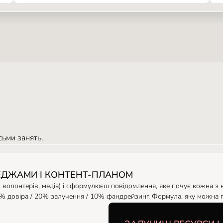
сьми занять.
СЕДЖАМИ І КОНТЕНТ-ПЛАНОМ
в, волонтерів, медіа) і сформулюєш повідомлення, яке почує кожна з
0% довіра / 20% залучення / 10% фандрейзинг. Формула, яку можна 