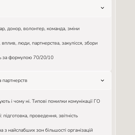
іар, донор, волонтер, команда, зміни
, вплив, люди, партнерства, закулісся, збори
ць за формулою 70/20/10
а партнерств
ють і чому ні. Типові помилки комунікації ГО
 підготовка, проведення, звітність
на з найслабших зон більшості організацій