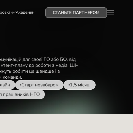
проєкти
Академія
СТАНЬТЕ ПАРТНЕРОМ
мунікацій для своєї ГО або БФ, від
онтент-плану до роботи з медіа. ШІ-
ожуть робити це швидше і з
 команди.
лайн
Старт незабаром
1,5 місяці
я працівників НГО