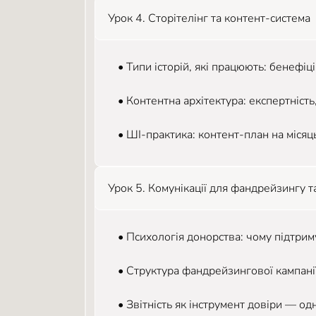
Урок 4. Сторітелінг та контент-система
• Типи історій, які працюють: бенефіц
• Контентна архітектура: експертність
• ШІ-практика: контент-план на міся
Урок 5. Комунікації для фандрейзингу т
• Психологія донорства: чому підтриму
• Структура фандрейзингової кампанії:
• Звітність як інструмент довіри — од