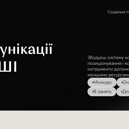
Соціальні 
унікації
Збудуєш систему ко
позиціонування і к
 ШІ
інструменти допом
меншими ресурсами
Мінікурс
Он
8 занять
Дл