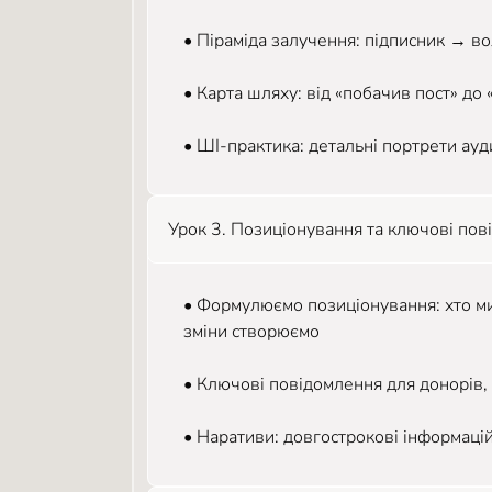
• Піраміда залучення: підписник → 
• Карта шляху: від «побачив пост» до
• ШІ-практика: детальні портрети ауд
Урок 3. Позиціонування та ключові по
• Формулюємо позиціонування: хто ми,
зміни створюємо
• Ключові повідомлення для донорів, бі
• Наративи: довгострокові інформацій